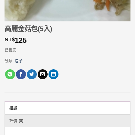
高麗金菇包(5入)
125
NT$
已售完
分類:
包子
描述
評價 (0)