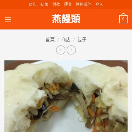
Skip
商店
結帳
付款
運費
連絡我們
登入
to
燕饅頭
content
0
首頁
/
商店
/
包子