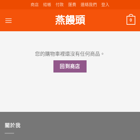
Skip
商店
結帳
付款
運費
連絡我們
登入
to
燕饅頭
content
0
您的購物車裡還沒有任何商品。
回到商店
關於我