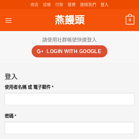
Skip
商店
結帳
付款
運費
連絡我們
登入
to
燕饅頭
content
0
請使用社群帳號快速登入
LOGIN WITH
GOOGLE
登入
必
使用者名稱 或 電子郵件
*
填
必
密碼
*
填