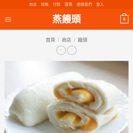
Skip
商店
結帳
付款
運費
連絡我們
登入
to
燕饅頭
content
0
首頁
/
商店
/
饅頭