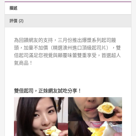
描述
評價 (2)
為回饋網友的支持，三月份推出爆漿系列起司饅
頭，加量不加價（精選澳州進口頂級起司片），雙
倍起司滿足您視覺與顛覆味蕾雙重享受，首選超人
氣商品！
雙倍起司，正妹網友試吃分享！