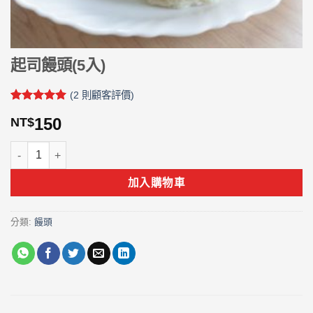
起司饅頭(5入)
(
2
則顧客評價)
評分
2
5
/
150
NT$
5，已有
位
顧客進行評
分
起司饅頭(5入) 數量
加入購物車
分類:
饅頭