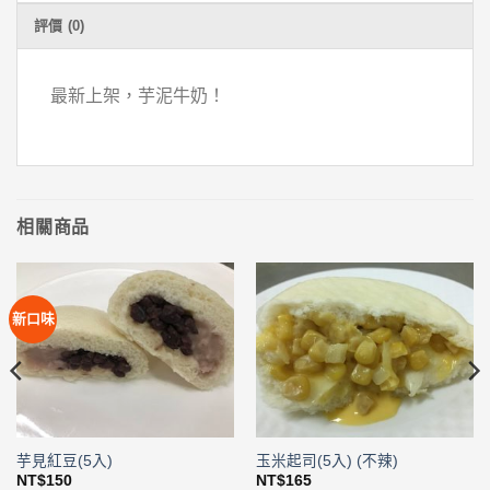
評價 (0)
最新上架，芋泥牛奶！
相關商品
新口味
芋見紅豆(5入)
玉米起司(5入) (不辣)
NT$
150
NT$
165