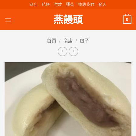
Skip
商店
結帳
付款
運費
連絡我們
登入
to
燕饅頭
content
0
首頁
/
商店
/
包子