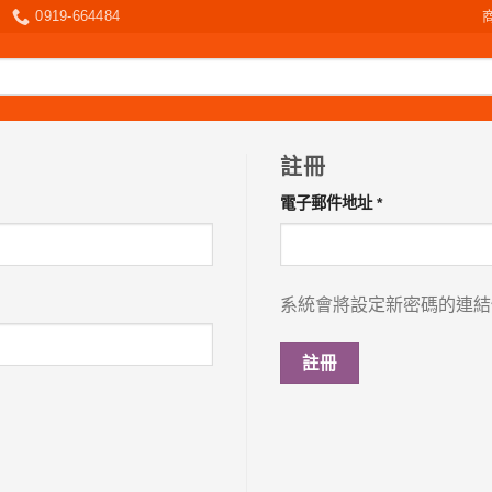
0919-664484
註冊
必
電子郵件地址
*
填
系統會將設定新密碼的連結
註冊