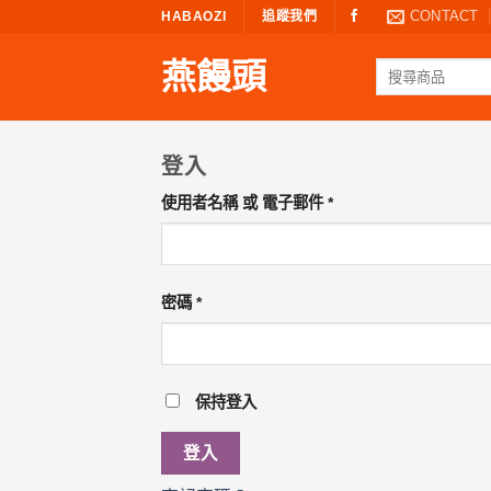
Skip
CONTACT
HABAOZI
追蹤我們
to
燕饅頭
content
搜
尋
關
鍵
字:
登入
必
使用者名稱 或 電子郵件
*
填
必
密碼
*
填
保持登入
登入